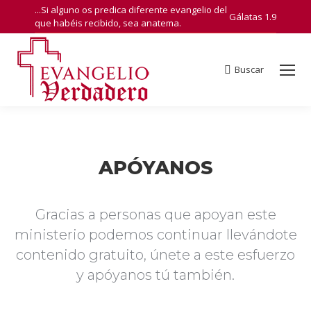
...Si alguno os predica diferente evangelio del
Gálatas 1.9
que habéis recibido, sea anatema.
Buscar
Search:
APÓYANOS
Gracias a personas que apoyan este
ministerio podemos continuar llevándote
contenido gratuito, únete a este esfuerzo
y apóyanos tú también.