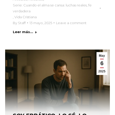
Serie: Cuando el alma se cansa: luchas reales, fe
verdadera
,
Vida Cristiana
By
Staff
13 mayo, 2025
Leave a comment
Leer más...
May
6
2025