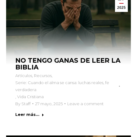
2025
NO TENGO GANAS DE LEER LA
BIBLIA
Artículos
,
Recursos
,
Serie: Cuando el alma se cansa: luchas reales, fe
verdadera
,
Vida Cristiana
By
Staff
27 mayo, 2025
Leave a comment
Leer más...