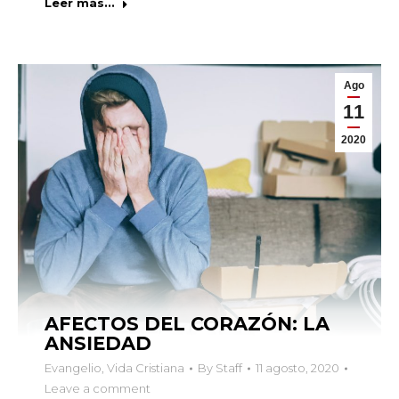
Leer más...
Ago
11
2020
AFECTOS DEL CORAZÓN: LA
ANSIEDAD
Evangelio
,
Vida Cristiana
By
Staff
11 agosto, 2020
Leave a comment