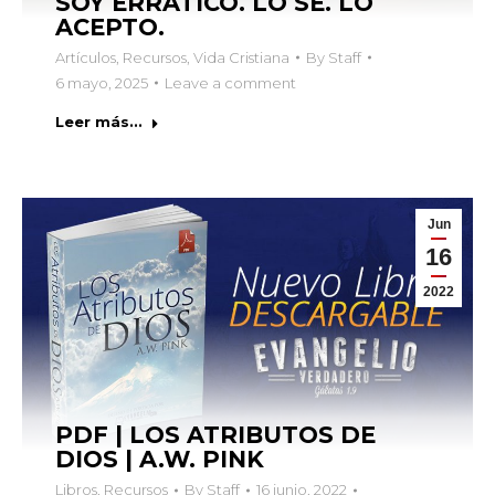
SOY ERRÁTICO. LO SÉ. LO
ACEPTO.
Artículos
,
Recursos
,
Vida Cristiana
By
Staff
6 mayo, 2025
Leave a comment
Leer más...
Jun
16
2022
PDF | LOS ATRIBUTOS DE
DIOS | A.W. PINK
Libros
,
Recursos
By
Staff
16 junio, 2022