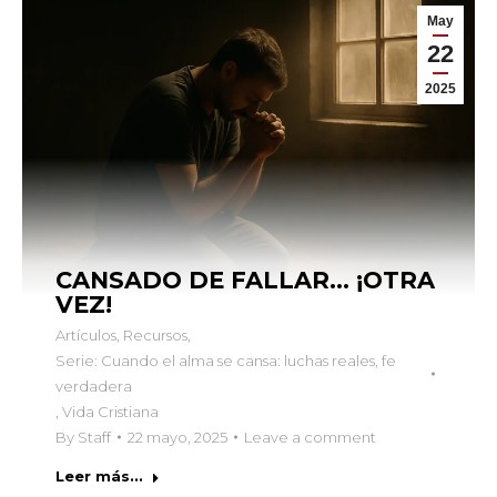
May
22
2025
CANSADO DE FALLAR… ¡OTRA
VEZ!
Artículos
,
Recursos
,
Serie: Cuando el alma se cansa: luchas reales, fe
verdadera
,
Vida Cristiana
By
Staff
22 mayo, 2025
Leave a comment
Leer más...