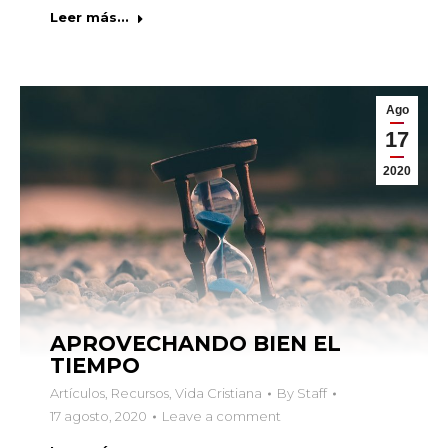
Leer más...
Ago
17
2020
APROVECHANDO BIEN EL
TIEMPO
Artículos
,
Recursos
,
Vida Cristiana
By
Staff
17 agosto, 2020
Leave a comment