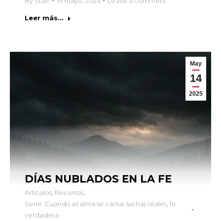
By
Staff
19 mayo, 2025
Leave a comment
Leer más...
May
14
2025
DÍAS NUBLADOS EN LA FE
Artículos
,
Recursos
,
Serie: Cuando el alma se cansa: luchas reales, fe
verdadera