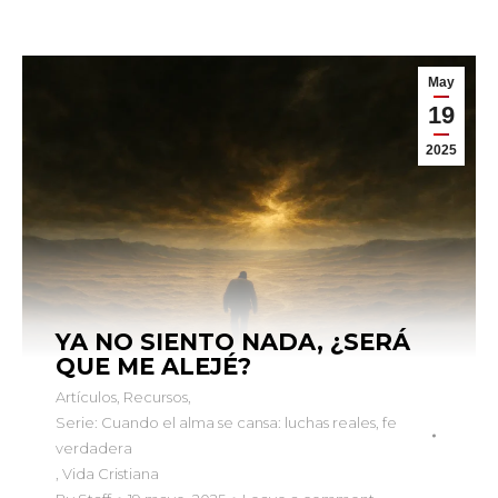
May
19
2025
YA NO SIENTO NADA, ¿SERÁ
QUE ME ALEJÉ?
Artículos
,
Recursos
,
Serie: Cuando el alma se cansa: luchas reales, fe
verdadera
,
Vida Cristiana