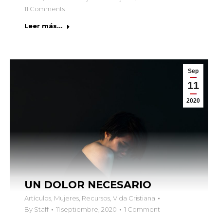
11 Comments
Leer más...
Sep
11
2020
UN DOLOR NECESARIO
Artículos
,
Mujeres
,
Recursos
,
Vida Cristiana
By
Staff
11 septiembre, 2020
1 Comment