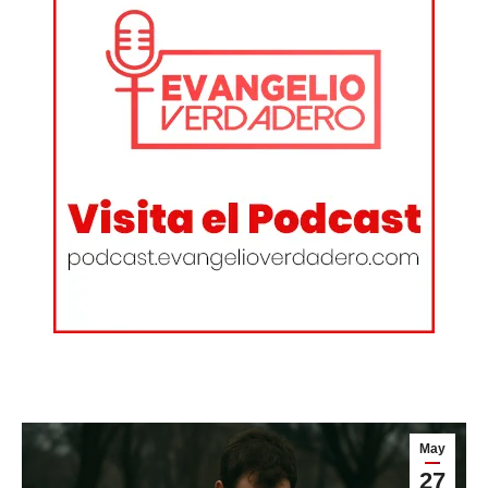
May
27