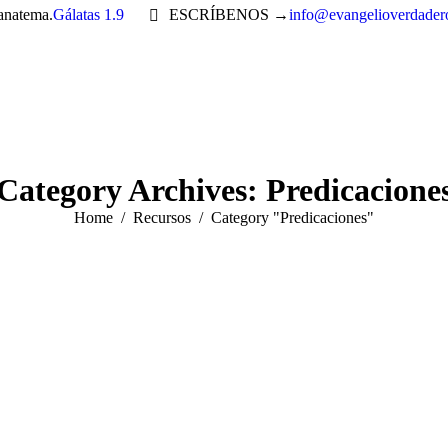
 anatema.
Gálatas 1.9
ESCRÍBENOS →
info@evangelioverdader
Category Archives:
Predicacione
You are here:
Home
Recursos
Category "Predicaciones"