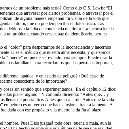
lertarnos de un problema más serio? Como dijo C.S. Lewis: “El
enemos que atravesar por ciertos problemas, o atravesar por el
sibilizan, de alguna manera empañan mi visión de la vida que
nita al dolor, que no pueden percibir el dolor físico. Las
os debidos a la falta de conciencia del dolor. La inconsciencia
ón a un problema cuando eres capaz de identificarlo, pero es
 el “dolor” para despertarnos de la inconsciencia y hacernos
lmente Él es el médico que nuestra alma necesita, y que somos
 la “muerte” no puede ser evitado para siempre. Puede usar la
problemas familiares para recordarnos que las personas importan,
iferente, apática, y en estado de peligro? ¿Qué clase de
 hacerme conscciente de lo importante?
s y cosas sin sentido que experimentamos. En el capítulo 12 dice:
 en ellos placer alguno.” Y continúa diciendo: “Antes que… y
s llenas de poesía dice: Antes que sea tarde. Antes que la vida
a” en hebreo es un verbo que hace alusión a traer a la mente. A
fue dada con ese propósito y la muerte le da fin al plazo
el hombre. Pues Dios juzgará toda obra, buena o mala, aun la
sto? Él ha hecho posible que esta última parte sea una realidad