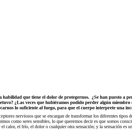
 la habilidad que tiene el dolor de protegernos. ¿Se han puesto a p
tuvo? ¿Las veces que hubiéramos podido perder algún miembro del 
carnos lo suficiente al fuego, para que el cuerpo interprete una i
eceptores nerviosos que se encargan de transformar los diferentes tipos d
bimos como seres sensibles, lo que queremos decir es que somos conscie
el calor, el frío, el dolor o cualquier otra sensación; y la sensación es u