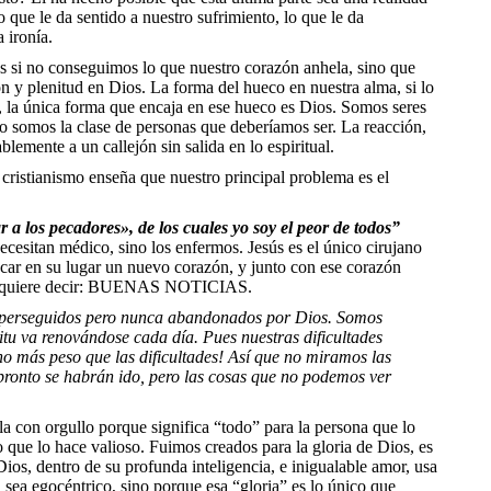
 que le da sentido a nuestro sufrimiento, lo que le da
a ironía.
es si no conseguimos lo que nuestro corazón anhela, sino que
n y plenitud en Dios. La forma del hueco en nuestra alma, si lo
 la única forma que encaja en ese hueco es Dios. Somos seres
o somos la clase de personas que deberíamos ser. La reacción,
blemente a un callejón sin salida en lo espiritual.
l cristianismo enseña que nuestro principal problema es el
r a los pecadores
»
, de los cuales yo soy el peor de todos
”
ecesitan médico, sino los enfermos. Jesús es el único cirujano
car en su lugar un nuevo corazón, y junto con ese corazón
gelio quiere decir: BUENAS NOTICIAS.
perseguidos pero nunca abandonados por Dios. Somos
itu va renov
á
ndose cada d
í
a. Pues nuestras dificultades
ho m
á
s peso que las dificultades! As
í
que no miramos las
pronto se habr
á
n ido, pero las cosas que no podemos ver
la con orgullo porque significa “todo” para la persona que lo
 que lo hace valioso. Fuimos creados para la gloria de Dios, es
Dios, dentro de su profunda inteligencia, e inigualable amor, usa
 sea egocéntrico, sino porque esa “gloria” es lo único que