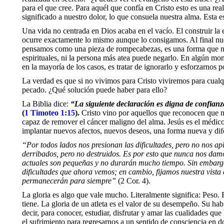
para el que cree. Para aquél que confía en Cristo esto es una rea
significado a nuestro dolor, lo que consuela nuestra alma. Esta es 
Una vida no centrada en Dios acaba en el vacío. El construir la
ocurre exactamente lo mismo aunque lo consigamos. Al final nues
pensamos como una pieza de rompecabezas, es una forma que nad
espirituales, ni la persona más atea puede negarlo. En algún m
en la mayoría de los casos, es tratar de ignorarlo y esforzarnos 
La verdad es que si no vivimos para Cristo viviremos para cualqu
pecado. ¿Qué solución puede haber para ello?
La Biblia dice:
“
La siguiente declaraci
ó
n es digna de confianz
(
1 Timoteo 1:15
).
Cristo vino por aquellos que reconocen que ne
capaz de remover el cáncer maligno del alma. Jesús es el médic
implantar nuevos afectos, nuevos deseos, una forma nueva y di
“
Por todos lados nos presionan las dificultades, pero no nos a
derribados, pero no destruidos. Es por esto que nunca nos dam
actuales son peque
ñ
as y no durar
á
n mucho tiempo. Sin embar
dificultades que ahora vemos; en cambio, fijamos nuestra vist
permanecer
á
n para siempre
”
(2 Cor. 4).
La gloria es algo que vale mucho. Literalmente significa: Peso. 
tiene. La gloria de un atleta es el valor de su desempeño. Su ha
decir, para conocer, estudiar, disfrutar y amar las cualidades q
el sufrimiento para regresarnos a un sentido de consciencia en 