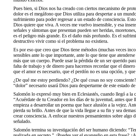
Pues bien, si Dios nos ha creado con ciertos mecanismo de prote
dolor es el megáfono que Dios utiliza para despertar a un mundo
sufrimiento para poder regresar a un estado de consciencia. Est
Dios quiere que viva. A veces me vuelvo insensible, y esa insens
señales y síntomas que presentan pueden ser heridas, moretones,
es el peligro más grande. Es el daño más profundo. Es el sufrimi
destructivo vivir como si el problema no existiera.
Es por eso que creo que Dios tiene métodos (muchas veces incom
sensibles ante lo que importante, ante lo que tiene que atender
más que un cuerpo. Puede usar la pérdida de un ser querido para
falta de trabajo y de dinero para hacernos recordar que el diner
que el amor es necesario, que el perdón no es una opción, y que 
¿De qué me estoy perdiendo? ¿De qué cosas no soy consciente? ¿
“dolor” necesario usará Dios para despertarme de este estado de
Salomón lo expresó muy bien en Eclesiastés, cuando llegó a la co
“Acuérdate de tu Creador en los días de tu juventud, antes que
empieza a desarrollar un poema que hace alusión a la vejez. Ante
pierda su brillo. Antes de que la vida llegue a su fin y sea dem
crear consciencia. A enfocar nuestros pensamientos sobre algo de
señalado.
Salomón termina su investigación del ser humano diciendo: “Tem
realizada en secreto.” ¿Puedes ver el evangelio en esta frase? ¿