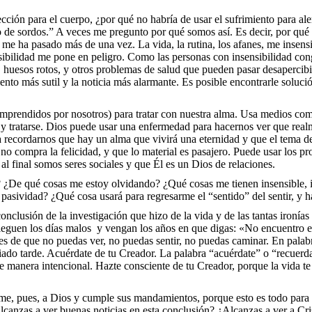
cción para el cuerpo, ¿por qué no habría de usar el sufrimiento para a
 de sordos.” A veces me pregunto por qué somos así. Es decir, por qué t
o me ha pasado más de una vez. La vida, la rutina, los afanes, me insen
ibilidad me pone en peligro. Como las personas con insensibilidad congé
 huesos rotos, y otros problemas de salud que pueden pasar desapercibid
ento más sutil y la noticia más alarmante. Es posible encontrarle soluci
prendidos por nosotros) para tratar con nuestra alma. Usa medios como
se y tratarse. Dios puede usar una enfermedad para hacernos ver que rea
 recordarnos que hay un alma que vivirá una eternidad y que el tema de
o no compra la felicidad, y que lo material es pasajero. Puede usar los 
al final somos seres sociales y que Él es un Dios de relaciones.
De qué cosas me estoy olvidando? ¿Qué cosas me tienen insensible, ind
 pasividad? ¿Qué cosa usará para regresarme el “sentido” del sentir, y
nclusión de la investigación que hizo de la vida y de las tantas ironía
 lleguen los días malos y vengan los años en que digas: «No encuentro
s de que no puedas ver, no puedas sentir, no puedas caminar. En palabra
asiado tarde. Acuérdate de tu Creador. La palabra “acuérdate” o “recuerd
 manera intencional. Hazte consciente de tu Creador, porque la vida te 
e, pues, a Dios y cumple sus mandamientos, porque esto es todo para 
Alcanzas a ver buenas noticias en esta conclusión? ¿Alcanzas a ver a Cri