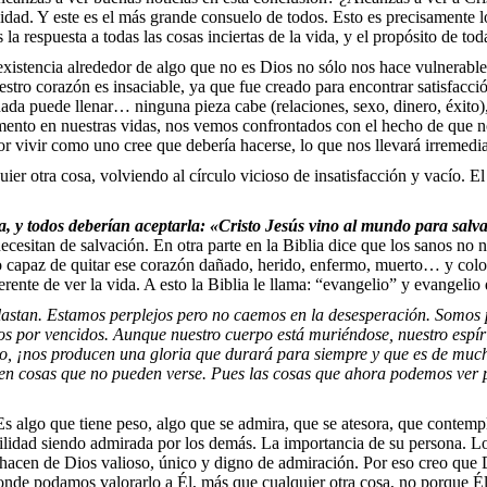
lidad. Y este es el más grande consuelo de todos. Esto es precisamente lo
la respuesta a todas las cosas inciertas de la vida, y el propósito de tod
 existencia alrededor de algo que no es Dios no sólo nos hace vulnerabl
tro corazón es insaciable, ya que fue creado para encontrar satisfacció
a puede llenar… ninguna pieza cabe (relaciones, sexo, dinero, éxito),
omento en nuestras vidas, nos vemos confrontados con el hecho de que n
por vivir como uno cree que debería hacerse, lo que nos llevará irremedia
ier otra cosa, volviendo al círculo vicioso de insatisfacción y vacío. E
a, y todos deber
í
an aceptarla:
«
Cristo Jes
ú
s vino al mundo para salva
cesitan de salvación. En otra parte en la Biblia dice que los sanos no n
o capaz de quitar ese corazón dañado, herido, enfermo, muerto… y colo
ferente de ver la vida. A esto la Biblia le llama: “evangelio” y evan
plastan. Estamos perplejos pero no caemos en la desesperaci
ó
n. Somos 
os por vencidos. Aunque nuestro cuerpo est
á
muri
é
ndose, nuestro esp
í
r
go,
¡
nos producen una gloria que durar
á
para siempre y que es de muc
a en cosas que no pueden verse. Pues las cosas que ahora podemos ver 
Es algo que tiene peso, algo que se admira, que se atesora, que contemp
bilidad siendo admirada por los demás. La importancia de su persona. Lo
ue hacen de Dios valioso, único y digno de admiración. Por eso creo que 
donde podamos valorarlo a Él, más que cualquier otra cosa, no porque Él