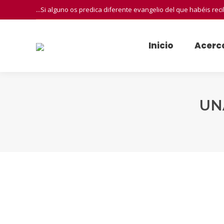
...Si alguno os predica diferente evangelio del que habéis rec
Inicio
Acerc
UN