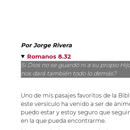
Por Jorge Rivera
Romanos 8.32
Si Dios no se guardó ni a su propio Hij
nos dará también todo lo demás?
Uno de mis pasajes favoritos de la Bib
este versículo ha venido a ser de án
puedo estar y estoy seguro que segui
en la que pueda encontrarme.