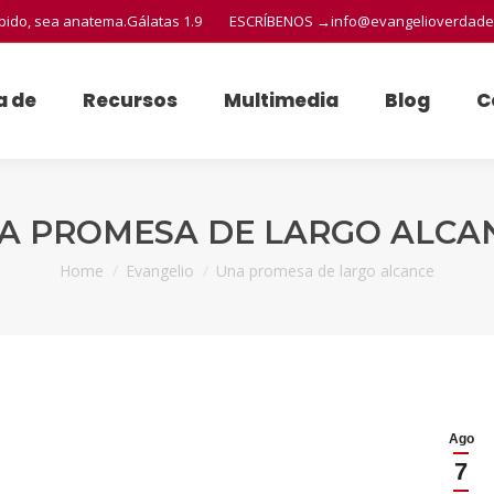
ibido, sea anatema.
Gálatas 1.9
ESCRÍBENOS →
info@evangelioverdade
a de
Recursos
Multimedia
Blog
C
A PROMESA DE LARGO ALCA
You are here:
Home
Evangelio
Una promesa de largo alcance
Ago
7