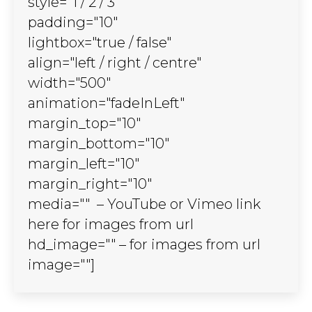
style="1 / 2 / 3"
padding="10"
lightbox="true / false"
align="left / right / centre"
width="500"
animation="fadeInLeft"
margin_top="10"
margin_bottom="10"
margin_left="10"
margin_right="10"
media="" – YouTube or Vimeo link
here for images from url
hd_image="" – for images from url
image=""]