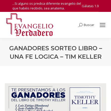
...Si alguno os predica diferente evangelio del
Gálatas 1.9
que habéis recibido, sea anatema.
Buscar
Search:
GANADORES SORTEO LIBRO –
UNA FE LOGICA – TIM KELLER
You are here: