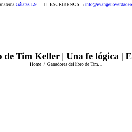
 anatema.
Gálatas 1.9
ESCRÍBENOS →
info@evangelioverdader
 de Tim Keller | Una fe lógica |
You are here:
Home
Ganadores del libro de Tim…