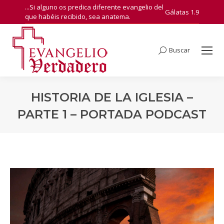
...Si alguno os predica diferente evangelio del
Gálatas 1.9
que habéis recibido, sea anatema.
Buscar
Search:
HISTORIA DE LA IGLESIA –
PARTE 1 – PORTADA PODCAST
You are here: