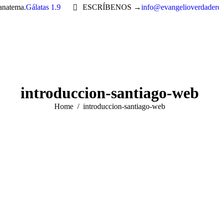
 anatema.
Gálatas 1.9
ESCRÍBENOS →
info@evangelioverdader
introduccion-santiago-web
You are here:
Home
introduccion-santiago-web