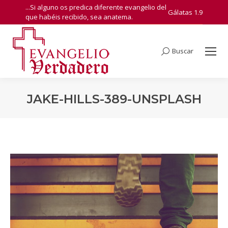
...Si alguno os predica diferente evangelio del
Gálatas 1.9
que habéis recibido, sea anatema.
Buscar
Search:
JAKE-HILLS-389-UNSPLASH
You are here: