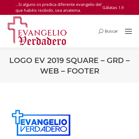
...Si alguno os predica diferente evangelio del
Gálatas 1.9
que habéis recibido, sea anatema.
Buscar
Search:
LOGO EV 2019 SQUARE – GRD –
WEB – FOOTER
You are here: