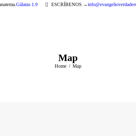
 anatema.
Gálatas 1.9
ESCRÍBENOS →
info@evangelioverdader
Map
You are here:
Home
Map