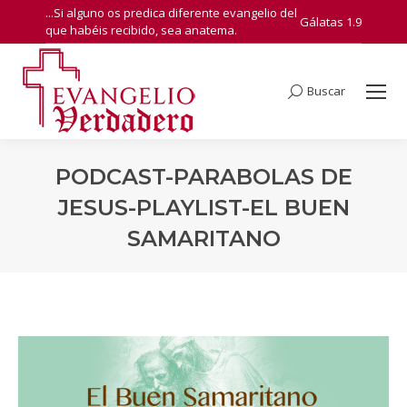
...Si alguno os predica diferente evangelio del
Gálatas 1.9
que habéis recibido, sea anatema.
Buscar
Search:
PODCAST-PARABOLAS DE
JESUS-PLAYLIST-EL BUEN
SAMARITANO
You are here: