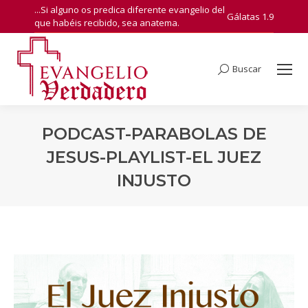
...Si alguno os predica diferente evangelio del
Gálatas 1.9
que habéis recibido, sea anatema.
Buscar
Search:
PODCAST-PARABOLAS DE
JESUS-PLAYLIST-EL JUEZ
INJUSTO
You are here: