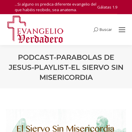
...Si alguno os predica diferente evangelio del
Gálatas 1.9
que habéis recibido, sea anatema.
Buscar
Search:
PODCAST-PARABOLAS DE
JESUS-PLAYLIST-EL SIERVO SIN
MISERICORDIA
You are here: