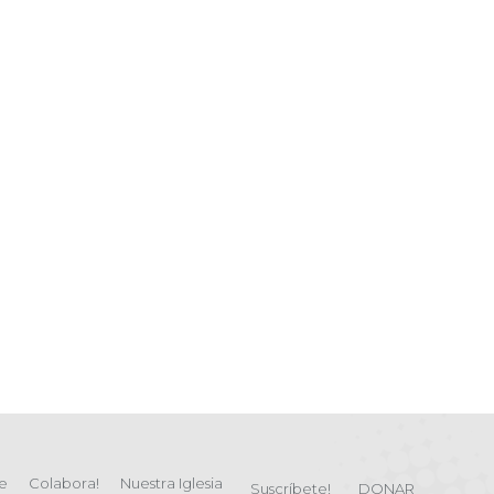
e
Colabora!
Nuestra Iglesia
Suscríbete!
DONAR