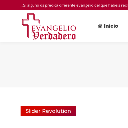
...Si alguno os predica diferente evangelio del que habéis rec
Inicio
Inicio
Slider Revolution