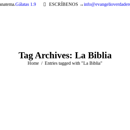
 anatema.
Gálatas 1.9
ESCRÍBENOS →
info@evangelioverdader
Tag Archives:
La Biblia
You are here:
Home
Entries tagged with "La Biblia"