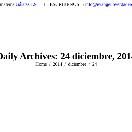
 anatema.
Gálatas 1.9
ESCRÍBENOS →
info@evangelioverdader
Daily Archives:
24 diciembre, 201
You are here:
Home
2014
diciembre
24