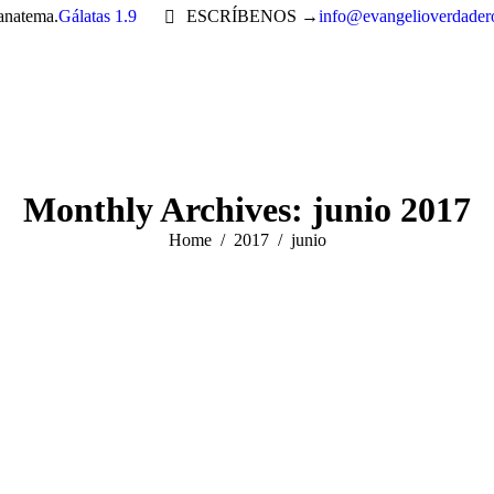
 anatema.
Gálatas 1.9
ESCRÍBENOS →
info@evangelioverdader
Monthly Archives:
junio 2017
You are here:
Home
2017
junio