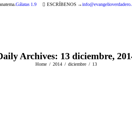
 anatema.
Gálatas 1.9
ESCRÍBENOS →
info@evangelioverdadero
Daily Archives:
13 diciembre, 201
You are here:
Home
2014
diciembre
13