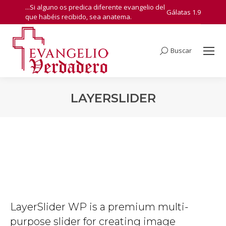
...Si alguno os predica diferente evangelio del
Gálatas 1.9
que habéis recibido, sea anatema.
Buscar
Search:
LAYERSLIDER
You are here:
LayerSlider WP is a premium multi-
purpose slider for creating image