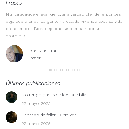
Frases
Nunca suavice el evangelio, si la verdad ofende, entonces
No
deje que ofenda. La gente ha estado viviendo toda su vida
pr
ofendiendo a Dios; deje que se ofendan por un
ul
momento.
John Macarthur
Pastor
Últimas publicaciones
No tengo ganas de leer la Biblia
27 mayo, 2025
Cansado de fallar… ¡Otra vez!
22 mayo, 2025