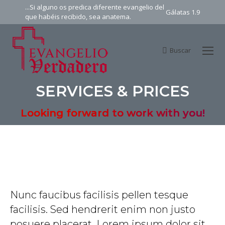
...Si alguno os predica diferente evangelio del
Gálatas 1.9
que habéis recibido, sea anatema.
Buscar
Search:
SERVICES & PRICES
You are here:
Looking forward to work with you!
Nunc faucibus facilisis pellen tesque
facilisis. Sed hendrerit enim non justo
posuere placerat. Lorem ipsum dolor sit