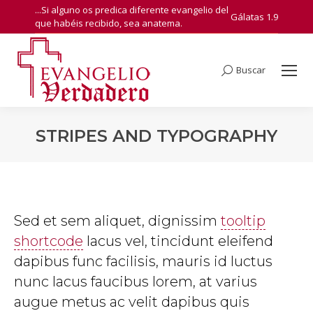
...Si alguno os predica diferente evangelio del
Gálatas 1.9
que habéis recibido, sea anatema.
Buscar
Search:
STRIPES AND TYPOGRAPHY
You are here:
Sed et sem aliquet, dignissim
tooltip
shortcode
lacus vel, tincidunt eleifend
dapibus func facilisis, mauris id luctus
nunc lacus faucibus lorem, at varius
augue metus ac velit dapibus quis