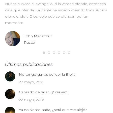
Nunca suavice el evangelio, si la verdad ofende, entonces
No
deje que ofenda. La gente ha estado viviendo toda su vida
pr
ofendiendo a Dios; deje que se ofendan por un
ul
momento.
John Macarthur
Pastor
Últimas publicaciones
No tengo ganas de leer la Biblia
27 mayo, 2025
Cansado de fallar… ¡Otra vez!
22 mayo, 2025
Ya no siento nada, ¿será que me alejé?