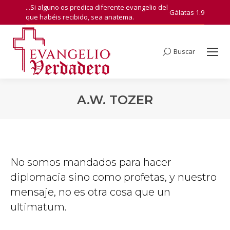
...Si alguno os predica diferente evangelio del
Gálatas 1.9
que habéis recibido, sea anatema.
Buscar
Search:
A.W. TOZER
You are here:
No somos mandados para hacer
diplomacia sino como profetas, y nuestro
mensaje, no es otra cosa que un
ultimatum.