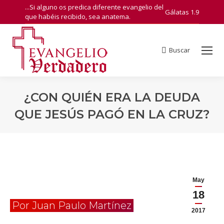
...Si alguno os predica diferente evangelio del
Gálatas 1.9
que habéis recibido, sea anatema.
Buscar
Search:
¿CON QUIÉN ERA LA DEUDA
QUE JESÚS PAGÓ EN LA CRUZ?
You are here:
May
18
Por Juan Paulo Martínez
2017