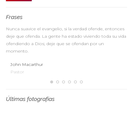
Frases
Nunca suavice el evangelio, si la verdad ofende, entonces
No
deje que ofenda. La gente ha estado viviendo toda su vida
pr
ofendiendo a Dios; deje que se ofendan por un
ul
momento.
John Macarthur
Pastor
Últimas fotografías