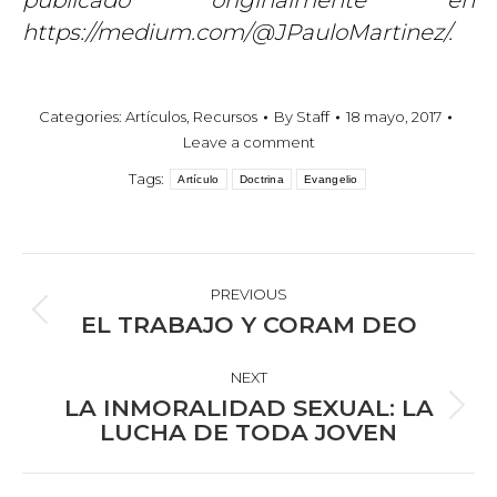
publicado originalmente en
https://medium.com/@JPauloMartinez/.
Categories:
Artículos
,
Recursos
By
Staff
18 mayo, 2017
Leave a comment
Tags:
Artículo
Doctrina
Evangelio
POST
NAVIGATION
PREVIOUS
Previous
EL TRABAJO Y CORAM DEO
post:
NEXT
LA INMORALIDAD SEXUAL: LA
Next
LUCHA DE TODA JOVEN
post: