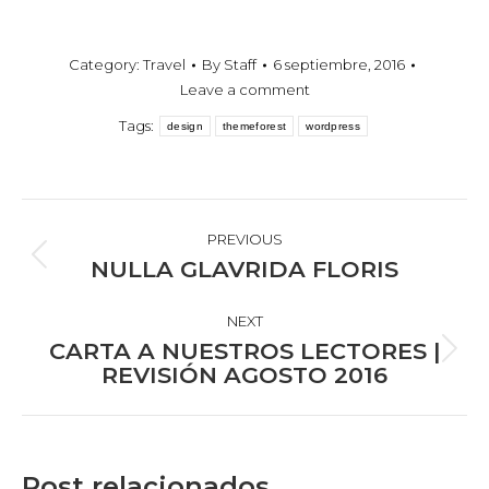
Category:
Travel
By
Staff
6 septiembre, 2016
Leave a comment
Tags:
design
themeforest
wordpress
POST
NAVIGATION
PREVIOUS
Previous
NULLA GLAVRIDA FLORIS
post:
NEXT
CARTA A NUESTROS LECTORES |
Next
REVISIÓN AGOSTO 2016
post:
Post relacionados