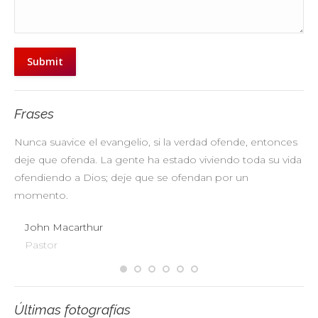
Submit
Frases
Nunca suavice el evangelio, si la verdad ofende, entonces
No
deje que ofenda. La gente ha estado viviendo toda su vida
pr
ofendiendo a Dios; deje que se ofendan por un
ul
momento.
John Macarthur
Pastor
Últimas fotografías