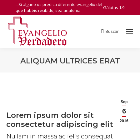
...Si alguno os predica diferente evangelio del
Gálatas 1.9
que habéis recibido, sea anatema.
Buscar
Search:
ALIQUAM ULTRICES ERAT
You are here:
Sep
6
Lorem ipsum dolor sit
2016
consectetur adipiscing elit
Nullam in massa ac felis consequat