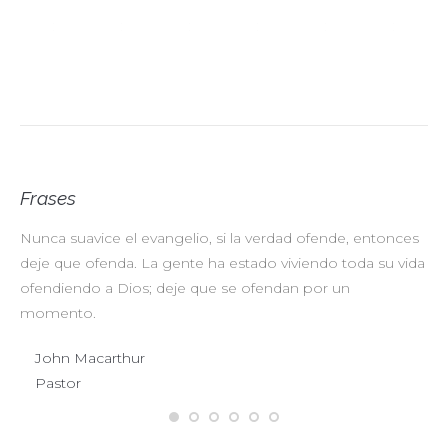
Frases
Nunca suavice el evangelio, si la verdad ofende, entonces
No
deje que ofenda. La gente ha estado viviendo toda su vida
pr
ofendiendo a Dios; deje que se ofendan por un
ul
momento.
John Macarthur
Pastor