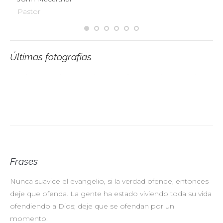
Pastor
Últimas fotografías
Frases
Nunca suavice el evangelio, si la verdad ofende, entonces
No
deje que ofenda. La gente ha estado viviendo toda su vida
pr
ofendiendo a Dios; deje que se ofendan por un
ul
momento.