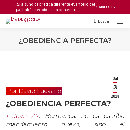
...Si alguno os predica diferente evangelio del
Gálatas 1.9
que habéis recibido, sea anatema.
Buscar
Search:
¿OBEDIENCIA PERFECTA?
You are here:
Jul
3
Por David Luevano
2018
¿OBEDIENCIA PERFECTA?
1 Juan 2:7
:
Hermanos, no os escribo
mandamiento nuevo, sino el