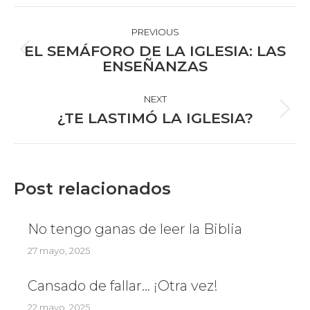
POST
NAVIGATION
PREVIOUS
EL SEMÁFORO DE LA IGLESIA: LAS
Previous
ENSEÑANZAS
post:
NEXT
Next
¿TE LASTIMÓ LA IGLESIA?
post:
Post relacionados
No tengo ganas de leer la Biblia
27 mayo, 2025
Cansado de fallar… ¡Otra vez!
22 mayo, 2025