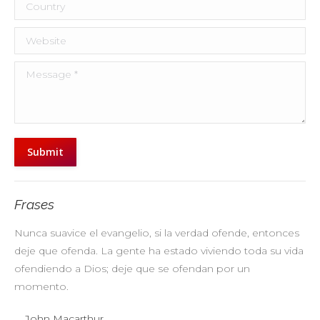
Country
Website
Message *
Submit
Frases
Nunca suavice el evangelio, si la verdad ofende, entonces
No
deje que ofenda. La gente ha estado viviendo toda su vida
pr
ofendiendo a Dios; deje que se ofendan por un
ul
momento.
John Macarthur