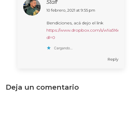
Staff
says:
10 febrero, 2021 at 9:55 pm
Bendiciones, acá dejo el link
https://www.dropbox.com/s/w1ia516cng
dl=0
Cargando...
Reply
Deja un comentario