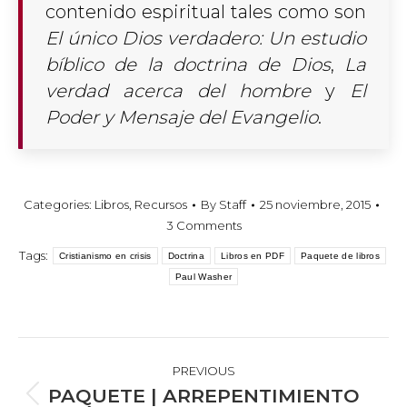
contenido espiritual tales como son
El único Dios verdadero: Un estudio
bíblico de la doctrina de Dios
,
La
verdad acerca del hombre
y
El
Poder y Mensaje del Evangelio
.
Categories:
Libros
,
Recursos
By
Staff
25 noviembre, 2015
3 Comments
Tags:
Cristianismo en crisis
Doctrina
Libros en PDF
Paquete de libros
Paul Washer
POST
NAVIGATION
PREVIOUS
PAQUETE | ARREPENTIMIENTO
Previous