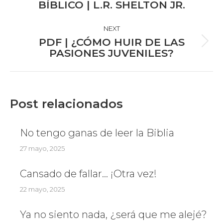
BÍBLICO | L.R. SHELTON JR.
post:
NEXT
PDF | ¿CÓMO HUIR DE LAS
Next
PASIONES JUVENILES?
post:
Post relacionados
No tengo ganas de leer la Biblia
27 mayo, 2025
Cansado de fallar… ¡Otra vez!
22 mayo, 2025
Ya no siento nada, ¿será que me alejé?