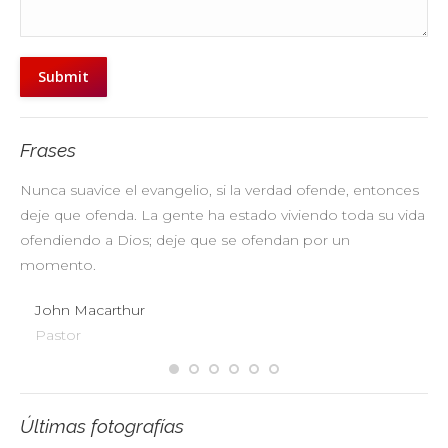
Submit
Frases
Nunca suavice el evangelio, si la verdad ofende, entonces
No
deje que ofenda. La gente ha estado viviendo toda su vida
pr
ofendiendo a Dios; deje que se ofendan por un
ul
momento.
John Macarthur
Pastor
Últimas fotografías