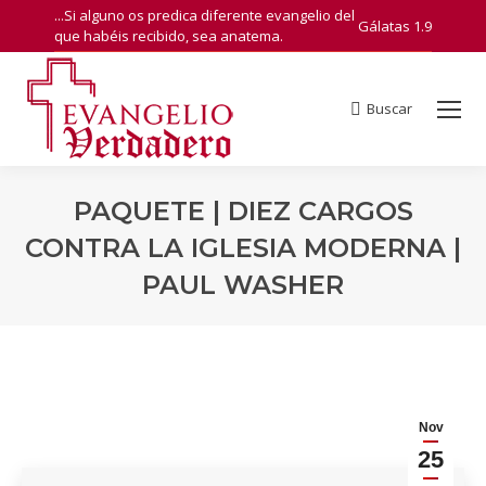
...Si alguno os predica diferente evangelio del
Gálatas 1.9
que habéis recibido, sea anatema.
Buscar
Search:
PAQUETE | DIEZ CARGOS
CONTRA LA IGLESIA MODERNA |
PAUL WASHER
You are here:
Nov
25