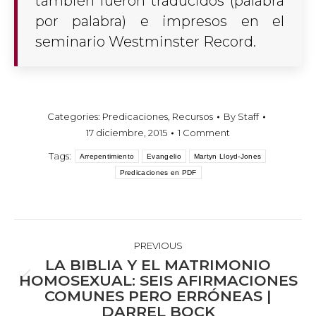
también fueron traducidos (palabra
por palabra) e impresos en el
seminario Westminster Record.
Categories:
Predicaciones
,
Recursos
By
Staff
17 diciembre, 2015
1 Comment
Tags:
Arrepentimiento
Evangelio
Martyn Lloyd-Jones
Predicaciones en PDF
POST
NAVIGATION
PREVIOUS
LA BIBLIA Y EL MATRIMONIO
HOMOSEXUAL: SEIS AFIRMACIONES
Previous
COMUNES PERO ERRÓNEAS |
post:
DARREL BOCK