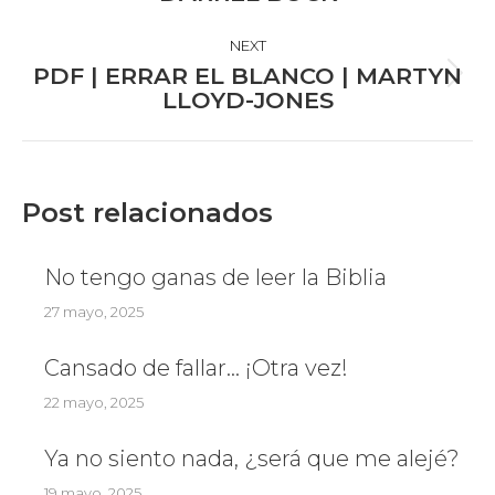
NEXT
PDF | ERRAR EL BLANCO | MARTYN
Next
LLOYD-JONES
post:
Post relacionados
No tengo ganas de leer la Biblia
27 mayo, 2025
Cansado de fallar… ¡Otra vez!
22 mayo, 2025
Ya no siento nada, ¿será que me alejé?
19 mayo, 2025