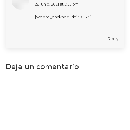
says:
28 junio, 2021 at 5:55 pm
[wpdm_package id=’39833′]
Reply
Deja un comentario