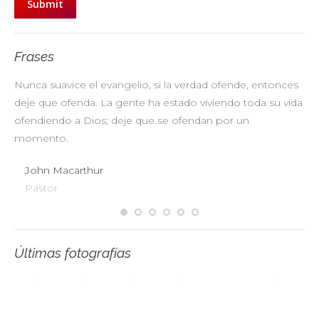
Submit
Frases
Nunca suavice el evangelio, si la verdad ofende, entonces
No
deje que ofenda. La gente ha estado viviendo toda su vida
pr
ofendiendo a Dios; deje que se ofendan por un
ul
momento.
John Macarthur
Pastor
Últimas fotografías