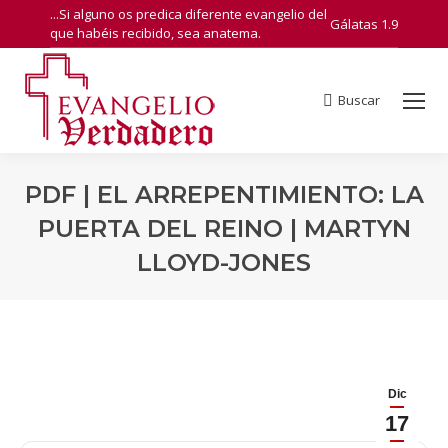
...Si alguno os predica diferente evangelio del
Gálatas 1.9
que habéis recibido, sea anatema.
Buscar
Search:
PDF | EL ARREPENTIMIENTO: LA
PUERTA DEL REINO | MARTYN
LLOYD-JONES
You are here:
Dic
17