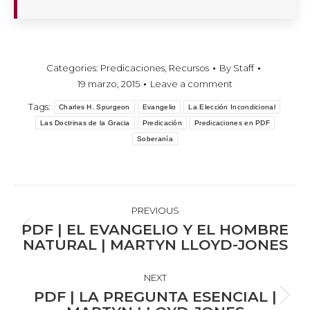
Categories:
Predicaciones
,
Recursos
By
Staff
19 marzo, 2015
Leave a comment
Tags:
Charles H. Spurgeon
Evangelio
La Elección Incondicional
Las Doctrinas de la Gracia
Predicación
Predicaciones en PDF
Soberanía
POST
NAVIGATION
PREVIOUS
PDF | EL EVANGELIO Y EL HOMBRE
Previous
NATURAL | MARTYN LLOYD-JONES
post:
NEXT
PDF | LA PREGUNTA ESENCIAL |
Next