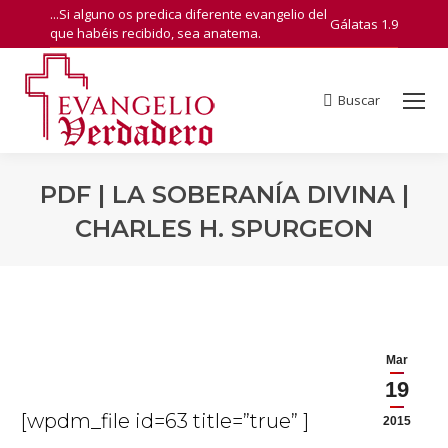
...Si alguno os predica diferente evangelio del
Gálatas 1.9
que habéis recibido, sea anatema.
Buscar
Search:
PDF | LA SOBERANÍA DIVINA |
CHARLES H. SPURGEON
You are here:
Mar
19
[wpdm_file id=63 title=”true” ]
2015