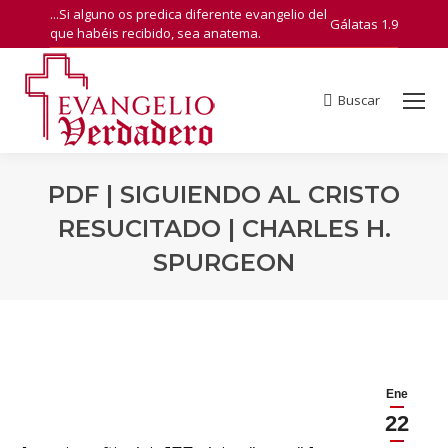
...Si alguno os predica diferente evangelio del
Gálatas 1.9
que habéis recibido, sea anatema.
Buscar
Search:
PDF | SIGUIENDO AL CRISTO
RESUCITADO | CHARLES H.
SPURGEON
You are here:
Ene
22