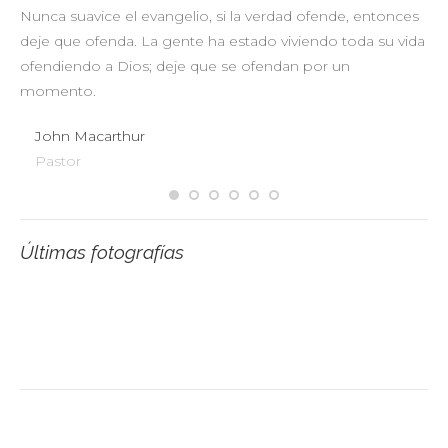
Nunca suavice el evangelio, si la verdad ofende, entonces
No
deje que ofenda. La gente ha estado viviendo toda su vida
pr
ofendiendo a Dios; deje que se ofendan por un
ul
momento.
John Macarthur
Pastor
Últimas fotografías