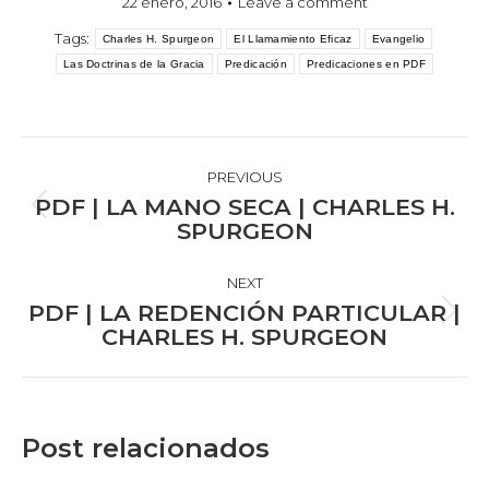
22 enero, 2016
Leave a comment
Tags:
Charles H. Spurgeon
El Llamamiento Eficaz
Evangelio
Las Doctrinas de la Gracia
Predicación
Predicaciones en PDF
POST
NAVIGATION
PREVIOUS
PDF | LA MANO SECA | CHARLES H.
Previous
SPURGEON
post:
NEXT
PDF | LA REDENCIÓN PARTICULAR |
Next
CHARLES H. SPURGEON
post:
Post relacionados