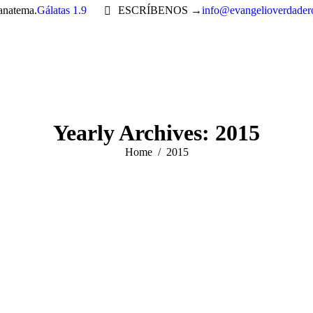
 anatema.
Gálatas 1.9
ESCRÍBENOS →
info@evangelioverdader
Yearly Archives:
2015
You are here:
Home
2015