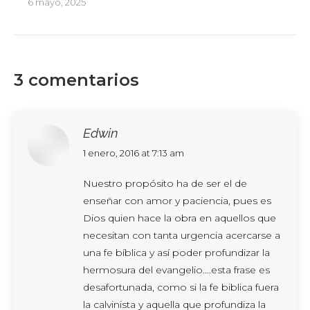
6 mayo, 2025
3 comentarios
Edwin
says:
1 enero, 2016 at 7:13 am
Nuestro propósito ha de ser el de
enseñar con amor y paciencia, pues es
Dios quien hace la obra en aquellos que
necesitan con tanta urgencia acercarse a
una fe bíblica y así poder profundizar la
hermosura del evangelio….esta frase es
desafortunada, como si la fe biblica fuera
la calvinista y aquella que profundiza la