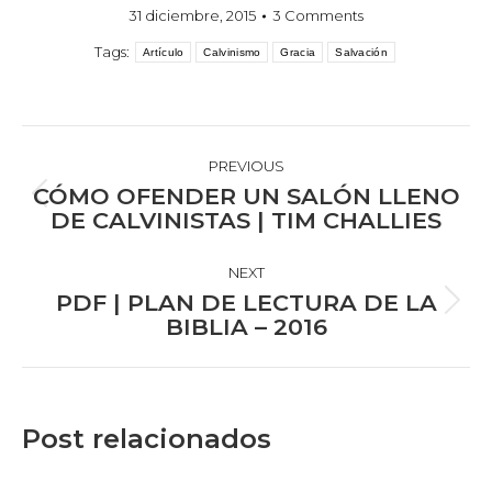
31 diciembre, 2015
3 Comments
Tags:
Artículo
Calvinismo
Gracia
Salvación
POST
NAVIGATION
PREVIOUS
CÓMO OFENDER UN SALÓN LLENO
Previous
DE CALVINISTAS | TIM CHALLIES
post:
NEXT
PDF | PLAN DE LECTURA DE LA
Next
BIBLIA – 2016
post:
Post relacionados