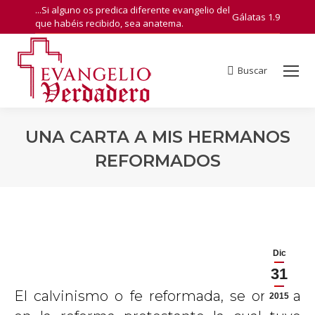
...Si alguno os predica diferente evangelio del
Gálatas 1.9
que habéis recibido, sea anatema.
Buscar
Search:
UNA CARTA A MIS HERMANOS
REFORMADOS
You are here:
Dic
31
El calvinismo o fe reformada, se origina
2015