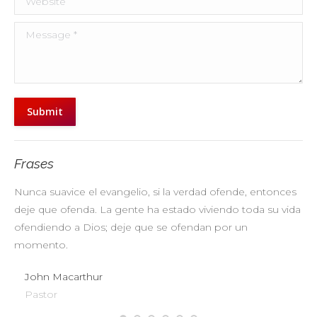
Message *
Submit
Frases
Nunca suavice el evangelio, si la verdad ofende, entonces
No
deje que ofenda. La gente ha estado viviendo toda su vida
pr
ofendiendo a Dios; deje que se ofendan por un
ul
momento.
John Macarthur
Pastor