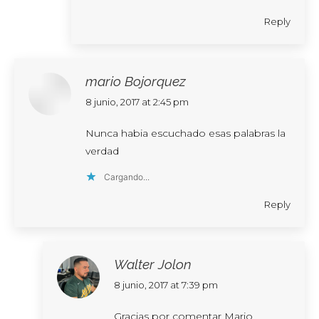
Reply
mario Bojorquez
says:
8 junio, 2017 at 2:45 pm
Nunca habia escuchado esas palabras la
verdad
Cargando...
Reply
Walter Jolon
says:
8 junio, 2017 at 7:39 pm
Gracias por comentar Mario