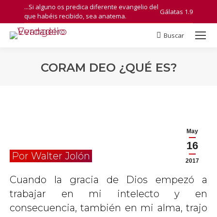
...Si alguno os predica diferente evangelio del
Gálatas 1.9
que habéis recibido, sea anatema.
Buscar
Search:
CORAM DEO ¿QUÉ ES?
You are here:
May
16
Por Walter Jolón
2017
Cuando la gracia de Dios empezó a
trabajar en mi intelecto y en
consecuencia, también en mi alma, trajo