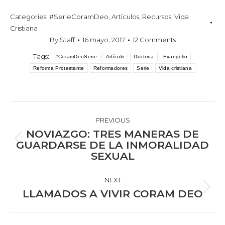
Categories:
#SerieCoramDeo
,
Artículos
,
Recursos
,
Vida
Cristiana
By
Staff
16 mayo, 2017
12 Comments
Tags:
#CoramDeoSerie
Artículo
Doctrina
Evangelio
Reforma Protestante
Reformadores
Serie
Vida cristiana
POST
NAVIGATION
PREVIOUS
NOVIAZGO: TRES MANERAS DE
Previous
GUARDARSE DE LA INMORALIDAD
SEXUAL
post:
NEXT
Next
LLAMADOS A VIVIR CORAM DEO
post: