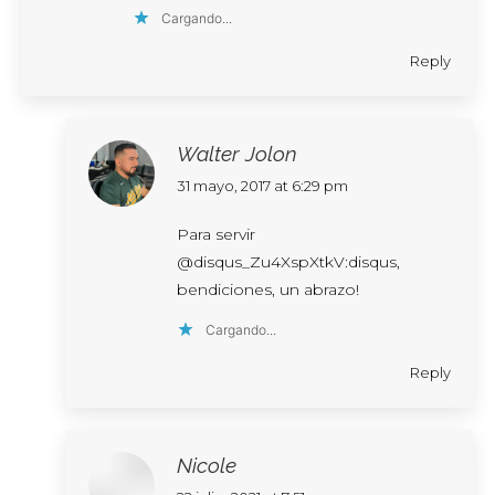
Cargando...
Reply
Walter Jolon
says:
31 mayo, 2017 at 6:29 pm
Para servir
@disqus_Zu4XspXtkV:disqus,
bendiciones, un abrazo!
Cargando...
Reply
Nicole