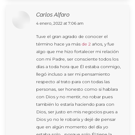
Carlos Alfaro
says:
4 enero, 2022 at 7:06 am
Tuve el gran agrado de conocer el
término hace ya más
de 2
años, y fue
algo que me hizo fortalecer mi relación
con mi Padre, ser consciente todos los
días a toda hora que Él estaba conmigo,
llegó incluso a ser mi pensamiento
respecto al trato para con todas las
personas, ser honesto como si hablara
con Dios y no mentir, no robar pues
también lo estaría haciendo para con
Dios, ser justo en mis negocios pues a
Dios yo no le robaría y dejé de pensar
que en algún momento del día yo
estaba solo… porque solo Él tiene la