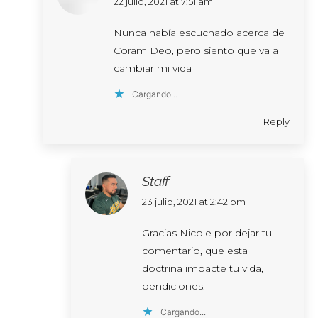
says:
22 julio, 2021 at 7:51 am
Nunca había escuchado acerca de
Coram Deo, pero siento que va a
cambiar mi vida
Cargando...
Reply
Staff
says:
23 julio, 2021 at 2:42 pm
Gracias Nicole por dejar tu
comentario, que esta
doctrina impacte tu vida,
bendiciones.
Cargando...