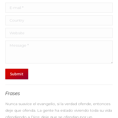
E-mail *
Country
Website
Message *
Submit
Frases
Nunca suavice el evangelio, si la verdad ofende, entonces
No
deje que ofenda. La gente ha estado viviendo toda su vida
pr
ofendiendo a Dios; deje que se ofendan por un
ul