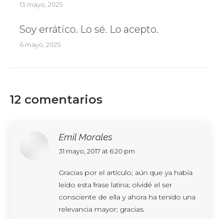
13 mayo, 2025
Soy errático. Lo sé. Lo acepto.
6 mayo, 2025
12 comentarios
Emil Morales
says:
31 mayo, 2017 at 6:20 pm
Gracias por el artículo; aún que ya había
leído esta frase latina; olvidé el ser
consciente de ella y ahora ha tenido una
relevancia mayor; gracias.