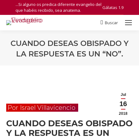
...Si alguno os predica diferente evangelio del
Gálatas 1.9
que habéis recibido, sea anatema.
Buscar
Search:
CUANDO DESEAS OBISPADO Y
LA RESPUESTA ES UN “NO”.
You are here:
Jul
16
Por Israel Villavicencio
2018
CUANDO DESEAS OBISPADO
Y LA RESPUESTA ES UN