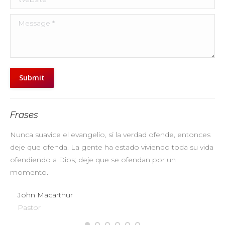
Message *
Submit
Frases
Nunca suavice el evangelio, si la verdad ofende, entonces
No
deje que ofenda. La gente ha estado viviendo toda su vida
pr
ofendiendo a Dios; deje que se ofendan por un
ul
momento.
John Macarthur
Pastor