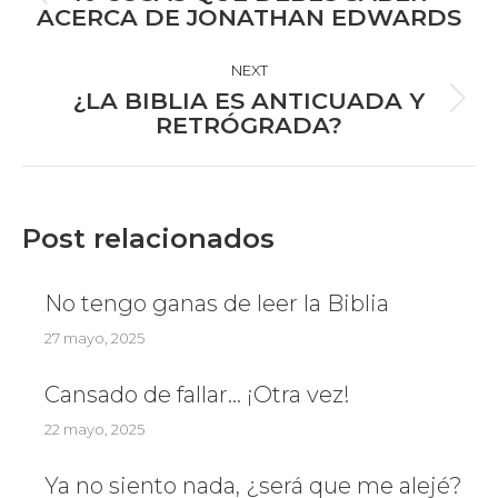
Previous
ACERCA DE JONATHAN EDWARDS
post:
NEXT
¿LA BIBLIA ES ANTICUADA Y
Next
RETRÓGRADA?
post:
Post relacionados
No tengo ganas de leer la Biblia
27 mayo, 2025
Cansado de fallar… ¡Otra vez!
22 mayo, 2025
Ya no siento nada, ¿será que me alejé?