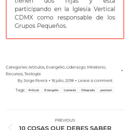
tienen dos hijas y está
participando en la Iglesia Vertical
CDMX como responsable de los
Grupos Pequeños.
Categories:
Artículos
,
Evangelio
,
Liderazgo
,
Ministerio
,
Recursos
,
Teología
By
Jorge Rivera
16 julio, 2018
Leave a comment
Tags:
Artículo
Evangelio
Llamado
Obispado
pastoral
POST
NAVIGATION
PREVIOUS
10 COSAS QUE DEBES SABER