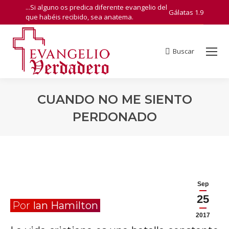
...Si alguno os predica diferente evangelio del
Gálatas 1.9
que habéis recibido, sea anatema.
Buscar
Search:
CUANDO NO ME SIENTO
PERDONADO
You are here:
Sep
25
Por
Ian Hamilton
2017