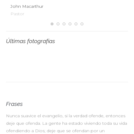
John Macarthur
Pastor
Últimas fotografías
Frases
Nunca suavice el evangelio, si la verdad ofende, entonces
No
deje que ofenda. La gente ha estado viviendo toda su vida
pr
ofendiendo a Dios; deje que se ofendan por un
ul