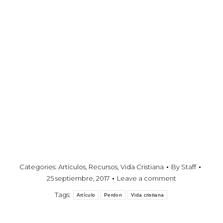
principal de la Iglesia Presbiteriana
de Cambridge en Inglaterra y un
fideicomisario con el Banner of
Truth Trust. Es autor de La vida en
forma de fe y de la serie de
enseñanza Ligonier sobre el
Calvinismo y la vida cristiana
Categories:
Artículos
,
Recursos
,
Vida Cristiana
By
Staff
25 septiembre, 2017
Leave a comment
Tags:
Artículo
Perdon
Vida cristiana