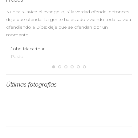
Nunca suavice el evangelio, si la verdad ofende, entonces
No
deje que ofenda. La gente ha estado viviendo toda su vida
pr
ofendiendo a Dios; deje que se ofendan por un
ul
momento.
John Macarthur
Pastor
Últimas fotografías