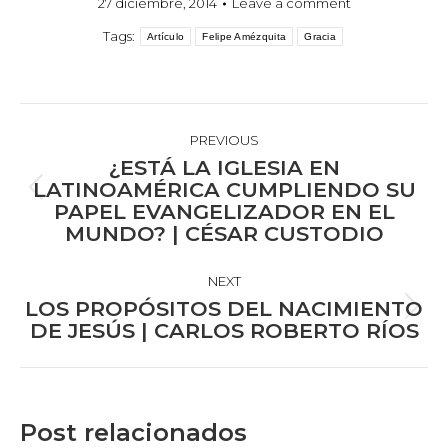
27 diciembre, 2014
Leave a comment
Tags:
Artículo
Felipe Amézquita
Gracia
POST
NAVIGATION
PREVIOUS
¿ESTÁ LA IGLESIA EN
LATINOAMÉRICA CUMPLIENDO SU
Previous
PAPEL EVANGELIZADOR EN EL
post:
MUNDO? | CÉSAR CUSTODIO
NEXT
LOS PROPÓSITOS DEL NACIMIENTO
Next
DE JESÚS | CARLOS ROBERTO RÍOS
post:
Post relacionados