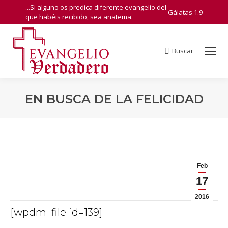
...Si alguno os predica diferente evangelio del
Gálatas 1.9
que habéis recibido, sea anatema.
Buscar
Search:
EN BUSCA DE LA FELICIDAD
You are here:
Feb
17
2016
[wpdm_file id=139]