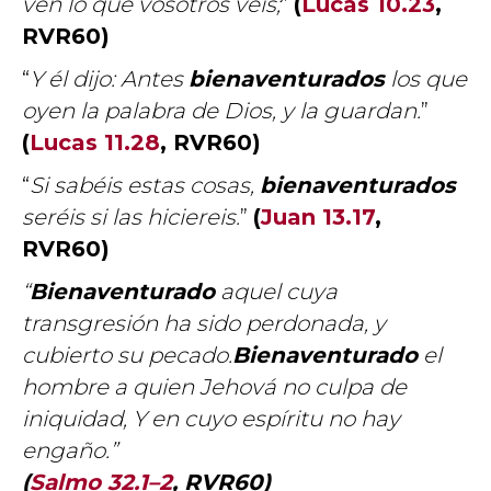
ven lo que vosotros veis;
”
(
Lucas 10.23
,
RVR60)
“
Y él dijo: Antes
bienaventurados
los que
oyen la palabra de Dios, y la guardan.
”
(
Lucas 11.28
, RVR60)
“
Si sabéis estas cosas,
bienaventurados
seréis si las hiciereis
.
”
(
Juan 13.17
,
RVR60)
“
Bienaventurado
aquel cuya
transgresión ha sido perdonada, y
cubierto su pecado.
Bienaventurado
el
hombre a quien Jehová no culpa de
iniquidad, Y en cuyo espíritu no hay
engaño.
”
(
Salmo 32.1–2
, RVR60)