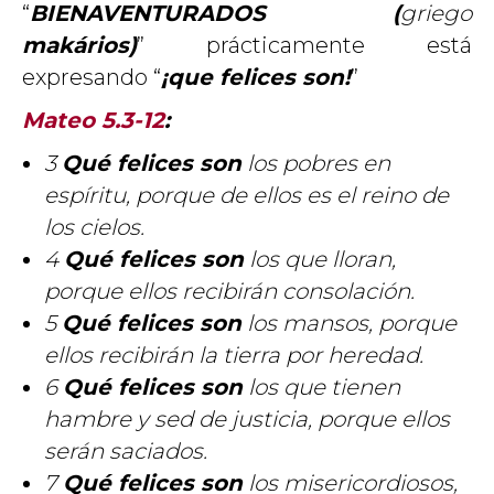
“
BIENAVENTURADOS (
griego
makários)
” prácticamente está
expresando “
¡que felices son!
”
Mateo 5.3-12
:
3
Qué felices son
los pobres en
espíritu, porque de ellos es el reino de
los cielos.
4
Qué felices son
los que lloran,
porque ellos recibirán consolación.
5
Qué felices son
los mansos, porque
ellos recibirán la tierra por heredad.
6
Qué felices son
los que tienen
hambre y sed de justicia, porque ellos
serán saciados.
7
Qué felices son
los misericordiosos,