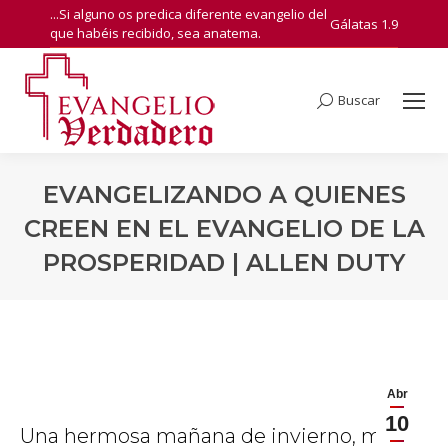
...Si alguno os predica diferente evangelio del
Gálatas 1.9
que habéis recibido, sea anatema.
Buscar
Search:
EVANGELIZANDO A QUIENES
CREEN EN EL EVANGELIO DE LA
PROSPERIDAD | ALLEN DUTY
You are here:
Abr
10
Una hermosa mañana de invierno, me