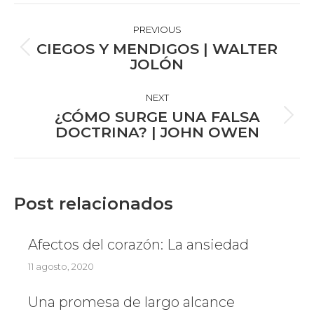
POST
NAVIGATION
PREVIOUS
CIEGOS Y MENDIGOS | WALTER
Previous
JOLÓN
post:
NEXT
¿CÓMO SURGE UNA FALSA
Next
DOCTRINA? | JOHN OWEN
post:
Post relacionados
Afectos del corazón: La ansiedad
11 agosto, 2020
Una promesa de largo alcance