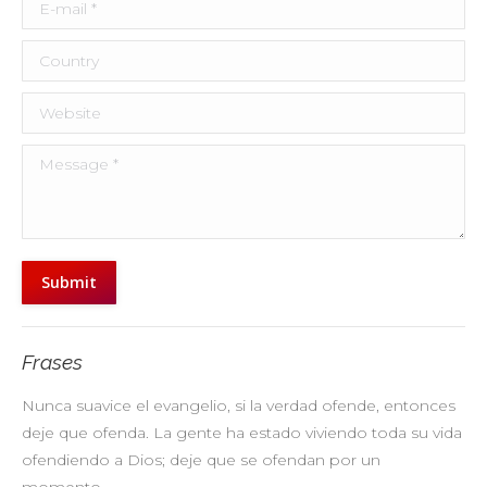
E-mail *
Country
Website
Message *
Submit
Frases
Nunca suavice el evangelio, si la verdad ofende, entonces
No
deje que ofenda. La gente ha estado viviendo toda su vida
pr
ofendiendo a Dios; deje que se ofendan por un
ul