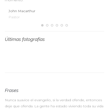
momento.
John Macarthur
Pastor
Últimas fotografías
Frases
Nunca suavice el evangelio, si la verdad ofende, entonces
No
deje que ofenda. La gente ha estado viviendo toda su vida
pr