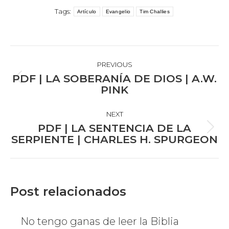
Tags:
Artículo
Evangelio
Tim Challies
POST
NAVIGATION
PREVIOUS
PDF | LA SOBERANÍA DE DIOS | A.W.
Previous
PINK
post:
NEXT
PDF | LA SENTENCIA DE LA
Next
SERPIENTE | CHARLES H. SPURGEON
post:
Post relacionados
No tengo ganas de leer la Biblia