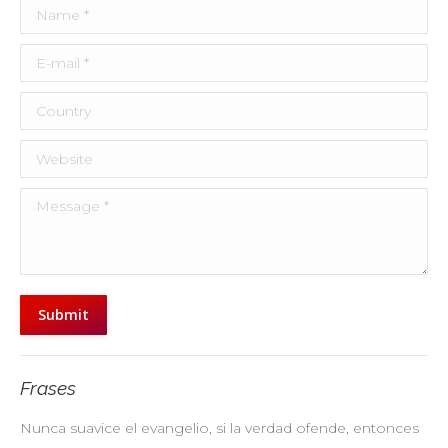
Name *
E-mail *
Country
Website
Message *
Submit
Frases
Nunca suavice el evangelio, si la verdad ofende, entonces
No