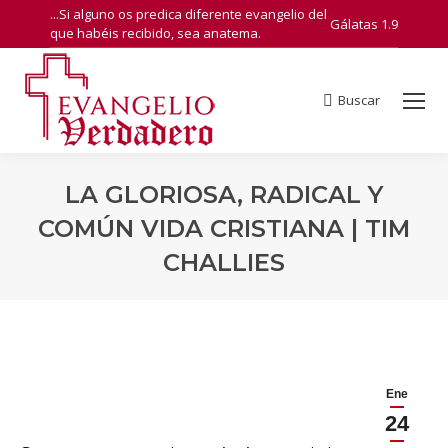
...Si alguno os predica diferente evangelio del
Gálatas 1.9
que habéis recibido, sea anatema.
Buscar
Search:
LA GLORIOSA, RADICAL Y
COMÚN VIDA CRISTIANA | TIM
CHALLIES
You are here:
Ene
24