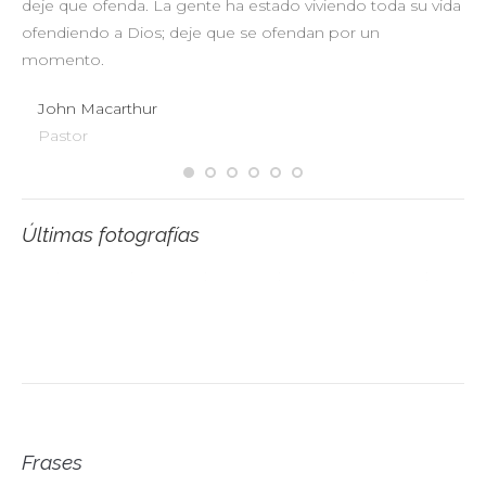
deje que ofenda. La gente ha estado viviendo toda su vida
pr
ofendiendo a Dios; deje que se ofendan por un
ul
momento.
John Macarthur
Pastor
Últimas fotografías
Frases