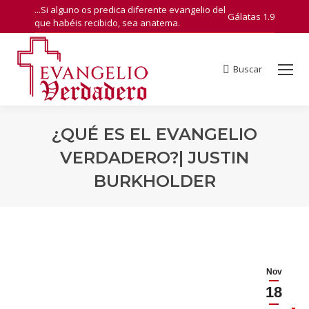
...Si alguno os predica diferente evangelio del
Gálatas 1.9
que habéis recibido, sea anatema.
Buscar
Search:
¿QUÉ ES EL EVANGELIO
VERDADERO?| JUSTIN
BURKHOLDER
You are here:
Nov
18