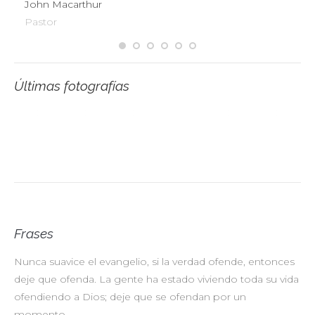
John Macarthur
Pastor
Últimas fotografías
Frases
Nunca suavice el evangelio, si la verdad ofende, entonces
No
deje que ofenda. La gente ha estado viviendo toda su vida
pr
ofendiendo a Dios; deje que se ofendan por un
ul
momento.