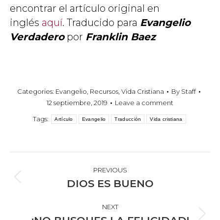
encontrar el artículo original en
inglés
aquí
. Traducido para
Evangelio
Verdadero
por
Franklin Baez
Categories:
Evangelio
,
Recursos
,
Vida Cristiana
By
Staff
12 septiembre, 2019
Leave a comment
Tags:
Artículo
Evangelio
Traducción
Vida cristiana
POST
NAVIGATION
PREVIOUS
Previous
DIOS ES BUENO
post:
NEXT
Next