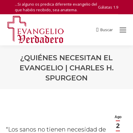
...Si alguno os predica diferente evangelio del
Gálatas 1.9
que habéis recibido, sea anatema.
Buscar
Search:
¿QUIÉNES NECESITAN EL
EVANGELIO | CHARLES H.
SPURGEON
You are here:
Ago
2
“Los sanos no tienen necesidad de