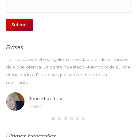
Submit
Frases
Nunca suavice el evangelio, si la verdad ofende, entonces
No
deje que ofenda. La gente ha estado viviendo toda su vida
pr
ofendiendo a Dios; deje que se ofendan por un
ul
momento.
John Macarthur
Pastor
Últimas fotografías