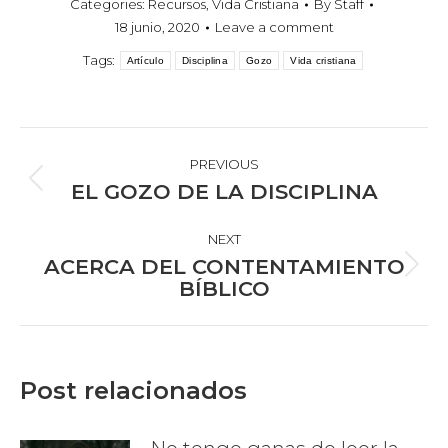
Categories:
Recursos
,
Vida Cristiana
By
Staff
18 junio, 2020
Leave a comment
Tags:
Artículo
Disciplina
Gozo
Vida cristiana
POST
NAVIGATION
PREVIOUS
Previous
EL GOZO DE LA DISCIPLINA
post:
NEXT
ACERCA DEL CONTENTAMIENTO
Next
BÍBLICO
post:
Post relacionados