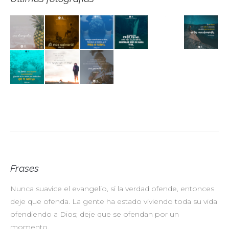
Frases
Nunca suavice el evangelio, si la verdad ofende, entonces
No
deje que ofenda. La gente ha estado viviendo toda su vida
pr
ofendiendo a Dios; deje que se ofendan por un
ul
momento.