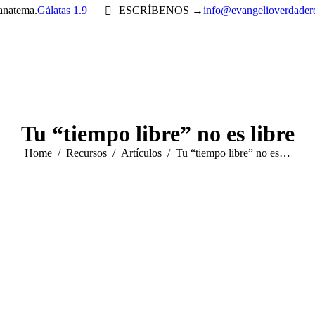
 anatema.
Gálatas 1.9
ESCRÍBENOS →
info@evangelioverdader
Tu “tiempo libre” no es libre
You are here:
Home
Recursos
Artículos
Tu “tiempo libre” no es…