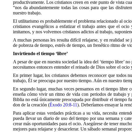
productivamente. Los cristianos creen en este punto de vista cua
“nos da abundantemente todas las cosas para que las disfrute
nuestro trabajo.
El utilitarismo es probablemente el problema relacionado al ocio 
cristianos evangélicos a enfatizar el trabajo antes que el oci
imitamos, y nos volvemos cristianos adictos al trabajo, suponien
A muchas personas les resulta difícil relajarse, y en realidad 
de pobreza de tiempo, estrés de tiempo, un frenético ritmo de vi
Invirtiendo el tiempo ‘libre’
A pesar de que en nuestra sociedad la idea del ‘tiempo libre’ no
necesitamos entonces entender el reinado de Dios sobre el ocio y
En primer lugar, los cristianos debemos reconocer que todos n
trabajo, Él se preocupa por nuestro tiempo. Aún en nuestro tie
En segundo lugar, muchas veces pensamos en el tiempo libre co
enseña cómo vivir un ritmo de vida con periodos de trabajo y 
Biblia no está únicamente preocupada por distribuir el tiempo 
don de la creación (
Éxodo 20:8-11
). Deberíamos ensayar la ren
Para aplicar estas verdades prácticas a su vida, necesita ent
pueda llevar un diario de uso del tiempo por una semana y catego
crear más oportunidades para el ocio. Asegúrese de tener mucho
mejores para relajarse y desacelerar. Un sábado semanal propor