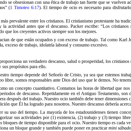
ndo se obsesionan con una ética de trabajo tan fuerte que se vuelven ad
mos” (
1 Timoteo 6:17
). El tiempo de ocio es necesario para disfrutarl
más prevalente entre los cristianos. El cristianismo protestante ha trad
o y la actividad antes que el descanso. Packer escribe: “Los cristia
do que los creyentes activos siempre son los mejores.
se jactan de que están ocupados y con exceso de trabajo. Tal como Kar
da, exceso de trabajo, idolatría laboral y consumo excesivo.
 proporciona un verdadero descanso, salud o prosperidad, los cristianos
 sus propósitos para ello.
uestro tiempo depende del Señorío de Cristo, ya sea que estemos traba
mpo libre, somos responsables ante Dios del uso que le demos. No tene
mo un concepto cuantitativo. Contamos las horas de libertad que nos 
periodos de descanso. Repetidamente en el Antiguo Testamento, son dad
fuera después del trabajo. Nuestro ocio también debe tener dimensiones
dición que Él ha logrado para nosotros. Nuestro descanso debería acerc
ender su uso del tiempo. La mayoría de los estadounidenses tienen co
rizar sus actividades por (1) existencia, (2) trabajo y (3) tiempo libre.
s bloques de tiempo disponible para el ocio. Nuestro tiempo es cada 
ciona un bloque grande y también puede poner en practicar
mini sábado