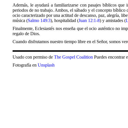
Además, le ayudará a familiarizarse con pasajes bíblicos que
periodos de no trabajo. Ambos, el sábado y el concepto bíblico 
ocio caracterizado por una actitud de descanso, paz, alegría, libe
música (
Salmo 149:3
), hospitalidad (
Juan 12:1-8
) y amistades (
L
Finalmente, Eclesiastés nos enseña que el ocio auténtico no impli
regalo de Dios.
Cuando disfrutamos nuestro tiempo libre en el Señor, somos ver
Usado con permiso de
The Gospel Coalition
Puedes encontrar el
Fotografía en
Unsplash
Acerca del autor
Paul Heintzman
(PhD, Universidad de Waterloo) es profeso
y Contemporáneas y co-editor de Cristiandad y Ocio: Temas