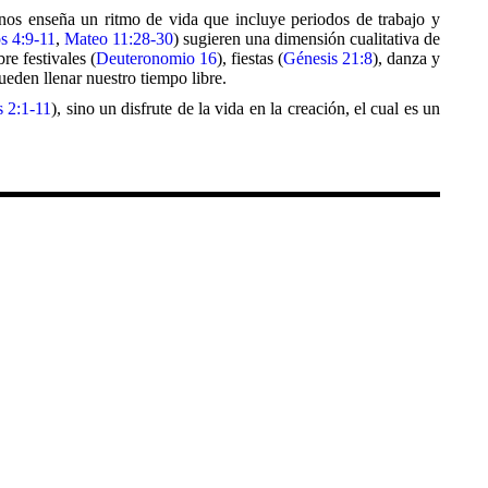
nos enseña un ritmo de vida que incluye periodos de trabajo y
s 4:9-11
,
Mateo 11:28-30
) sugieren una dimensión cualitativa de
re festivales (
Deuteronomio 16
), fiestas (
Génesis 21:8
), danza y
eden llenar nuestro tiempo libre.
s 2:1-11
), sino un disfrute de la vida en la creación, el cual es un
e Ocio y Espiritualidad: Perspectivas Bíblicas, Históricas