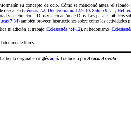
 informarán su concepto de ocio. Cómo se mencionó antes, el sábado 
de descanso (
Génesis 2:2
,
Deuteronomio 12:9-10
,
Salmo 95:11
,
Hebreo
rtad y celebración a Dios y la creación de Dios. Los pasajes bíblicos sob
ucas 7:34
) también proveen instrucciones sobre cómo las actividades pu
ca ni adición al trabajo (
Eclesiastés 4:4-12
), ni hedonismo (
Eclesiasté
daderamente libres.
 artículo original en inglés
aquí
. Traducido por
Acacia Arreola
r asociado de estudios de ocio en la Universidad de Ottawa. Es autor d
 en una Sociedad Pluralista.