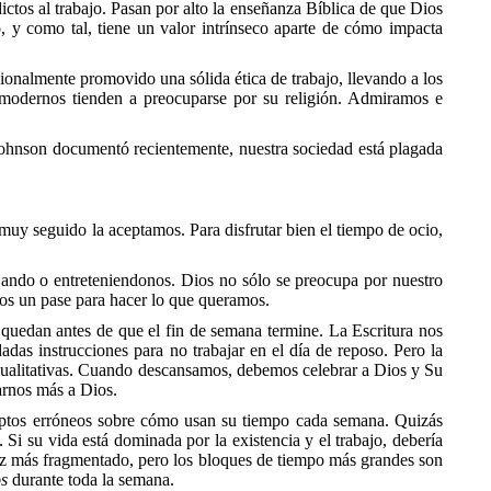
ictos al trabajo. Pasan por alto la enseñanza Bíblica de que Dios
o, y como tal, tiene un valor intrínseco aparte de cómo impacta
icionalmente promovido una sólida ética de trabajo, llevando a los
nos modernos tienden a preocuparse por su religión. Admiramos e
l Johnson documentó recientemente, nuestra sociedad está plagada
 muy seguido la aceptamos. Para disfrutar bien el tiempo de ocio,
jando o entreteniendonos. Dios no sólo se preocupa por nuestro
mos un pase para hacer lo que queramos.
quedan antes de que el fin de semana termine. La Escritura nos
as instrucciones para no trabajar en el día de reposo. Pero la
 cualitativas. Cuando descansamos, debemos celebrar a Dios y Su
arnos más a Dios.
nceptos erróneos sobre cómo usan su tiempo cada semana. Quizás
 Si su vida está dominada por la existencia y el trabajo, debería
vez más fragmentado, pero los bloques de tiempo más grandes son
s
durante toda la semana.