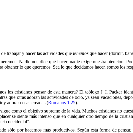
de trabajar y hacer las actividades que
tenemos
que hacer (dormir, bañar
ueremos. Nadie nos dice qué hacer; nadie exige nuestra atención. Po
ra obtener lo que queremos. Sea lo que decidamos hacer, somos los res
mos los cristianos pensar de esta manera? El teólogo J. I. Packer iden
tras que otras adoran las actividades de ocio, ya sean vacaciones, depor
ir y adorar cosas creadas (
Romanos 1:25
).
sigue como el objetivo supremo de la vida. Muchos cristianos no cuest
 placer se siente más intenso que en cualquier otro tiempo de la cristia
ncia occidental”.
lorado sólo por hacernos más productivos. Según esta forma de pensar,