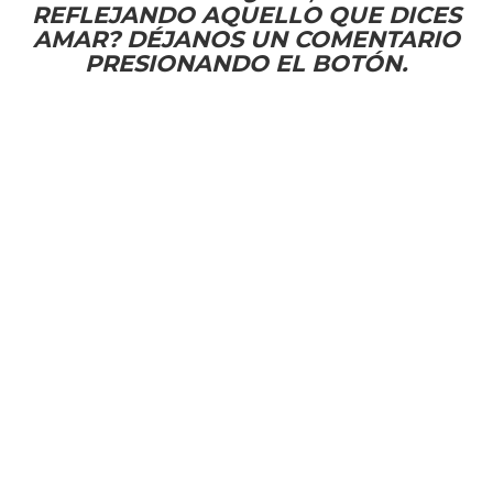
REFLEJANDO AQUELLO QUE DICES
AMAR? DÉJANOS UN COMENTARIO
PRESIONANDO EL BOTÓN.
ACERCA DEL AUTOR
Soy
Jorge Ricardo Rivera
Zamora
de Tampico Tamaulipas
México, salvo por gracia de Dios y
llamado a la plantación de Iglesias
en comunidades de Latinoamérica,
capacitándome en el Seminario
Bíblico Río Grande en la Ciudad de