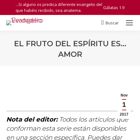
...Si alguno os predica diferente evangelio del
Gálatas 1.9
que habéis recibido, sea anatema.
Buscar
Search:
EL FRUTO DEL ESPÍRITU ES…
AMOR
You are here:
Nov
1
2017
Nota del editor:
Todos los artículos que
conforman esta serie están disponibles
en una sección específica. Puedes dar