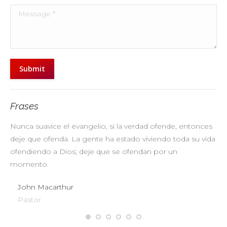
Message *
Submit
Frases
Nunca suavice el evangelio, si la verdad ofende, entonces
No
deje que ofenda. La gente ha estado viviendo toda su vida
pr
ofendiendo a Dios; deje que se ofendan por un
ul
momento.
John Macarthur
Pastor