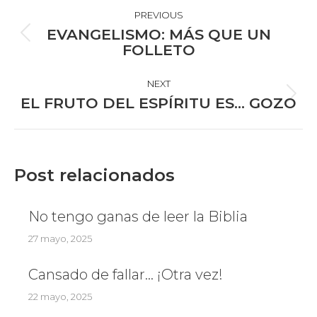
NAVIGATION
PREVIOUS
EVANGELISMO: MÁS QUE UN
Previous
FOLLETO
post:
NEXT
Next
EL FRUTO DEL ESPÍRITU ES… GOZO
post:
Post relacionados
No tengo ganas de leer la Biblia
27 mayo, 2025
Cansado de fallar… ¡Otra vez!
22 mayo, 2025