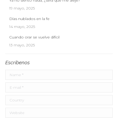
Ya no siento nada, ¿será que me alejé?
19 mayo, 2025
Días nublados en la fe
14 mayo, 2025
Cuando orar se vuelve difícil
13 mayo, 2025
Escríbenos
Name *
E-mail *
Country
Website