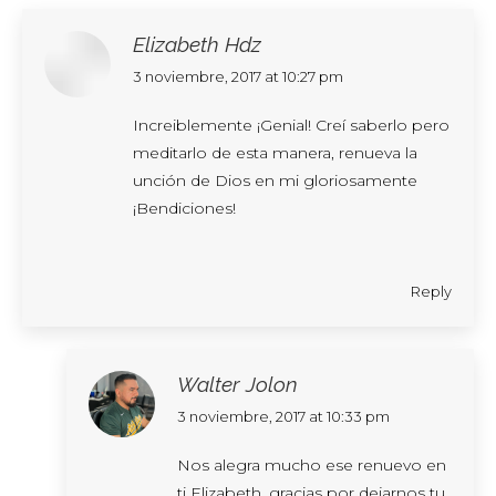
Elizabeth Hdz
says:
3 noviembre, 2017 at 10:27 pm
Increiblemente ¡Genial! Creí saberlo pero
meditarlo de esta manera, renueva la
unción de Dios en mi gloriosamente
¡Bendiciones!
Reply
Walter Jolon
says:
3 noviembre, 2017 at 10:33 pm
Nos alegra mucho ese renuevo en
ti Elizabeth, gracias por dejarnos tu