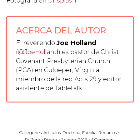
Fotografía en
Unsplash
ACERCA DEL AUTOR
El reverendo
Joe Holland
(
@JoeHolland
) es pastor de Christ
Covenant Presbyterian Church
(PCA) en Culpeper, Virginia,
miembro de la red
Acts 29
y editor
asistente de Tabletalk.
Categories:
Artículos
,
Doctrina
,
Familia
,
Recursos
By
Jorge Rivera
1 enero, 2018
1 Comment