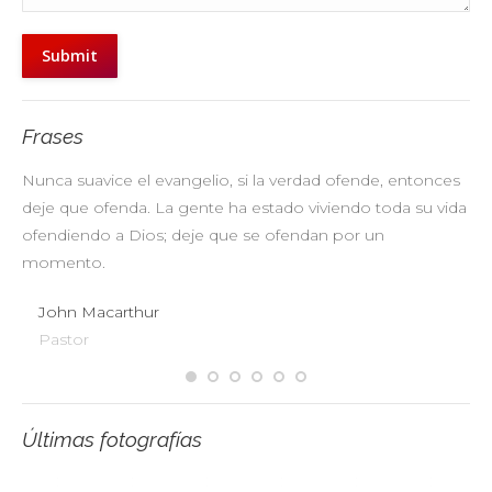
Submit
Frases
Nunca suavice el evangelio, si la verdad ofende, entonces
No
deje que ofenda. La gente ha estado viviendo toda su vida
pr
ofendiendo a Dios; deje que se ofendan por un
ul
momento.
John Macarthur
Pastor
Últimas fotografías