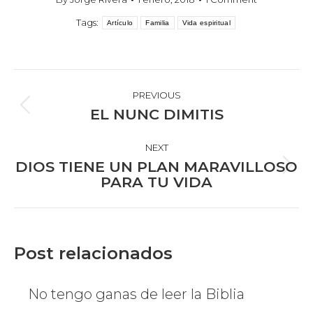
Tags:
Artículo
Familia
Vida espiritual
POST
NAVIGATION
PREVIOUS
Previous
EL NUNC DIMITIS
post:
NEXT
DIOS TIENE UN PLAN MARAVILLOSO
Next
PARA TU VIDA
post:
Post relacionados
No tengo ganas de leer la Biblia