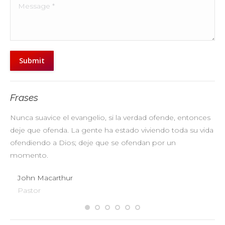
Message *
Submit
Frases
Nunca suavice el evangelio, si la verdad ofende, entonces
No
deje que ofenda. La gente ha estado viviendo toda su vida
pr
ofendiendo a Dios; deje que se ofendan por un
ul
momento.
John Macarthur
Pastor