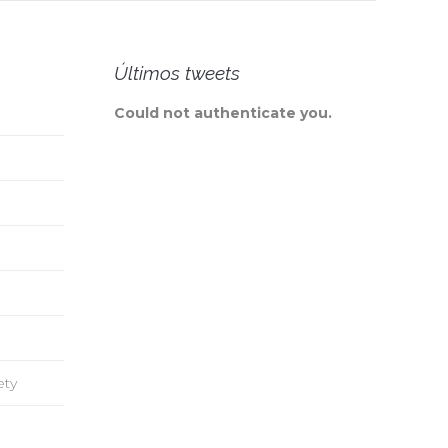
Últimos tweets
angelio no es salvación para
Could not authenticate you.
¡Muchos se visten, caminan y a
, sino salvación para los que
como si estuvieran poseídos p
n. Para los demás es una
demonios! Son como pornogra
encia de muerte.
caminando, tentando a tus ojos
ul Washer
David Wilkerson
angelista
Pastor
ety