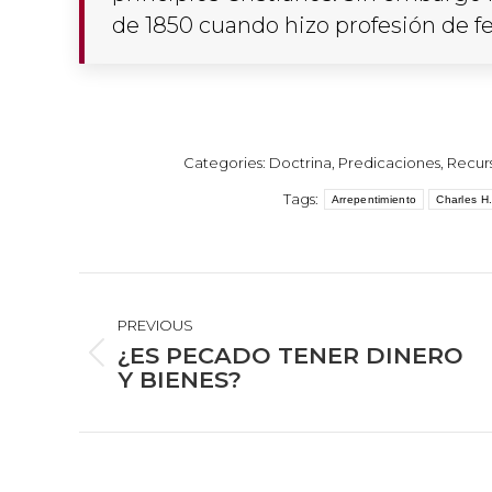
de 185
0
cuando hizo profesión de fe
Categories:
Doctrina
,
Predicaciones
,
Recur
Tags:
Arrepentimiento
Charles H
POST
NAVIGATION
PREVIOUS
¿ES PECADO TENER DINERO
Previous
Y BIENES?
post: