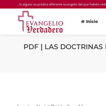
...Si alguno os predica diferente evangelio del que habéis rec
Inicio
Inicio
PDF | LAS DOCTRINAS