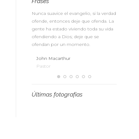
Frases
s no
Nunca suavice el evangelio, si la verdad
No somos
 cueste el
ofende, entonces deje que ofenda. La
diplomaci
as, pues
gente ha estado viviendo toda su vida
nuestro m
a esta edad ni
ofendiendo a Dios; deje que se
un ultima
te mundo, sino
ofendan por un momento.
A.W. To
John Macarthur
Pastor
Pastor
hill
Últimas fotografías