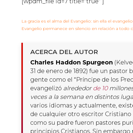
[wpdm_file id=7 title=”true” ]
La gracia es el alma del Evangelio: sin ella el evangelio
Evangelio permanece en silencio en relación a todo 
ACERCA DEL AUTOR
Charles Haddon Spurgeon
(Kelve
31 de enero
de 189
2
) fue un pastor 
gente como el “Príncipe de los Pred
evangelizó
alrededor
de 10
millone
veces a la semana en distintos lug
varios idiomas y actualmente, exis
de cualquier otro escritor Cristiano 
como su padre fueron pastores puri
principios Cristianos. Sin embargo 