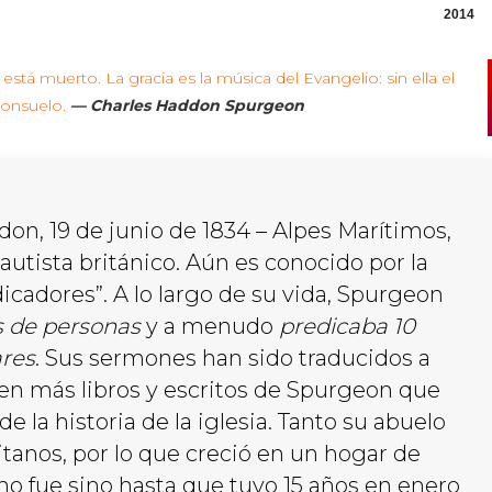
2014
 está muerto. La gracia es la música del Evangelio: sin ella el
consuelo.
— Charles Haddon Spurgeon
don, 19 de junio
de 183
4
– Alpes Marítimos,
bautista británico. Aún es conocido por la
icadores”. A lo largo de su vida, Spurgeon
s de personas
y a menudo
predicaba 10
ares
. Sus sermones han sido traducidos a
ten más libros y escritos de Spurgeon que
de la historia de la iglesia. Tanto su abuelo
tanos, por lo que creció en un hogar de
no fue sino hasta que tuvo 15 años en enero