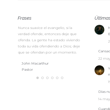
Frases
Últimas
no
Nunca suavice el evangelio, si la
No somos mand
N
este el
verdad ofende, entonces deje que
diplomacia sino
B
, pues
ofenda. La gente ha estado viviendo
nuestro mensaje
2
esta edad
toda su vida ofendiendo a Dios; deje
que un ultimatu
Cansado
te mundo,
que se ofendan por un momento.
A.W. Tozer
22 may
John Macarthur
Pastor
Y
Pastor
ll
m
1
Días n
14 may
Cuando 