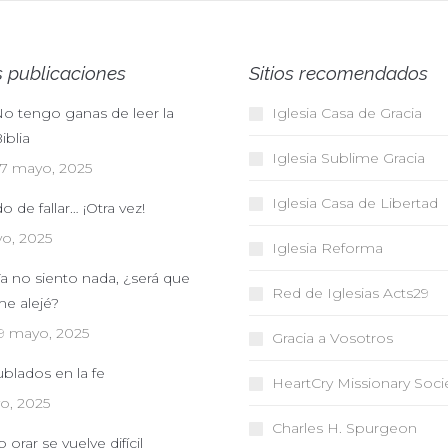
 publicaciones
Sitios recomendados
ados para hacer
o tengo ganas de leer la
Un perro ladra cuando su amo es
Iglesia Casa de Gracia
El ev
 como profetas, y
iblia
atacado. Yo sería un cobarde si es
todos
Iglesia Sublime Gracia
, no es otra cosa
atacada la verdad de Dios y
cree
7 mayo, 2025
m.
permanezco en silencio.
sent
Iglesia Casa de Libertad
 de fallar… ¡Otra vez!
Juan Calvino
Pa
o, 2025
Iglesia Reforma
Reformador
Ev
a no siento nada, ¿será que
Red de Iglesias
Acts29
e alejé?
9 mayo, 2025
Gracia a Vosotros
ublados en la fe
HeartCry Missionary Soci
o, 2025
Charles H. Spurgeon
orar se vuelve difícil